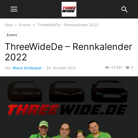
Start
Events
ThreeWideDe – Rennkalender 2022
Events
ThreeWideDe – Rennkalender
2022
43487
0
Von
Mario Schlimper
-
24. Oktober 2021