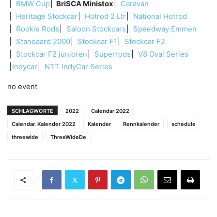
BMW Cup
BriSCA Ministox
Caravan
Heritage Stockcar
Hotrod 2 Ltr
National Hotrod
Rookie Rods
Saloon Stockcars
Speedway Emmen
Standaard 2000
Stockcar F1
Stockcar F2
Stockcar F2 junioren
Superrods
V8 Oval Series
Indycar
NTT IndyCar Series
no event
SCHLAGWORTE
2022
Calendar 2022
Calendar. Kalender 2022
Kalender
Rennkalender
schedule
threewide
ThreeWideDe