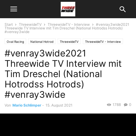
Start
ThreewideTV
ThreewideTV - Interview
#venray3wide2021
Threewide TV Interview mit Tim Dreschel (National Hotrodss Hotrods)
#venray3wide
Oval Racing
National Hotrod
ThreewideTV
ThreewideTV - Interview
#venray3wide2021
Threewide TV Interview mit
Tim Dreschel (National
Hotrodss Hotrods)
#venray3wide
1788
0
Von
Mario Schlimper
-
15. August 2021