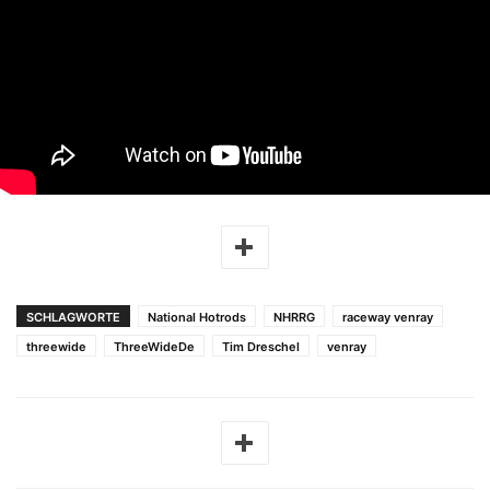
SCHLAGWORTE
National Hotrods
NHRRG
raceway venray
threewide
ThreeWideDe
Tim Dreschel
venray