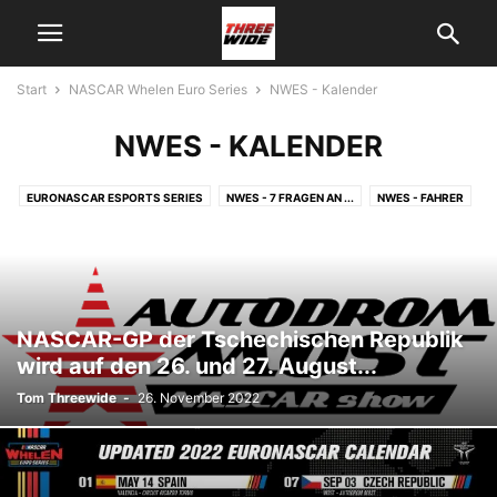
Start
NASCAR Whelen Euro Series
NWES - Kalender
NWES - KALENDER
EURONASCAR ESPORTS SERIES
NWES - 7 FRAGEN AN ...
NWES - FAHRER
NWES - INTERVIEWS
NWES - KALENDER
NWES - NEWS
NWES - RENNBERICHT
NWES - STRECKEN
NWES - TEAMS
NWES - TECHNIK
NASCAR-GP der Tschechischen Republik
wird auf den 26. und 27. August...
Tom Threewide
-
26. November 2022