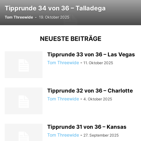
Tipprunde 34 von 36 – Talladega
Tom Threewide
-
19. Oktober 2025
NEUESTE BEITRÄGE
Tipprunde 33 von 36 – Las Vegas
Tom Threewide
-
11. Oktober 2025
Tipprunde 32 von 36 – Charlotte
Tom Threewide
-
4. Oktober 2025
Tipprunde 31 von 36 – Kansas
Tom Threewide
-
27. September 2025