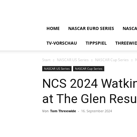
HOME
NASCAR EURO SERIES
NASCA
TV-VORSCHAU
TIPPSPIEL
THREEWID
Start
NASCAR US Series
NASCAR Cup Series
N
NASCAR US Series
NASCAR Cup Series
NCS 2024 Watkin
at The Glen Resu
Von
Tom Threewide
-
16. September 2024
Teilen