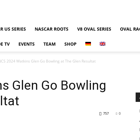
R US SERIES
NASCAR ROOTS
V8 OVAL SERIES
OVAL RA
E TV
EVENTS
TEAM
SHOP
CS 2024 Watkins Glen Go Bowling at The Glen Resultat
s Glen Go Bowling
ltat
757
0