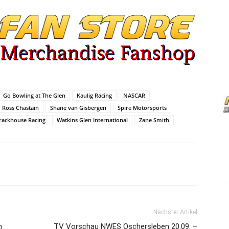
Go Bowling at The Glen
Kaulig Racing
NASCAR
Ross Chastain
Shane van Gisbergen
Spire Motorsports
rackhouse Racing
Watkins Glen International
Zane Smith
Nächster Artikel
n
TV Vorschau NWES Oschersleben 20.09. –