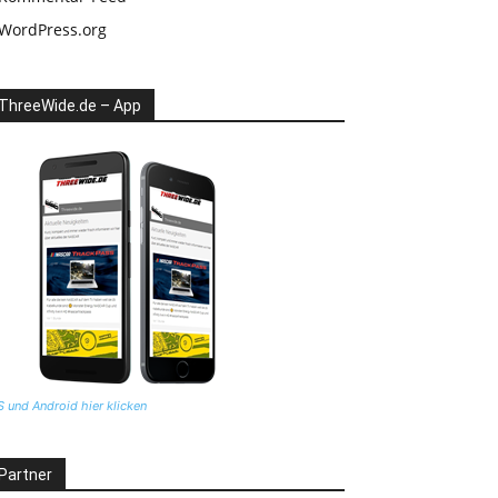
WordPress.org
ThreeWide.de – App
S und Android hier klicken
Partner