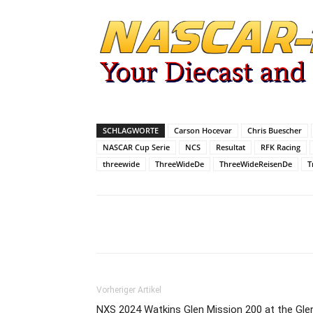
SCHLAGWORTE
Carson Hocevar
Chris Buescher
NASCAR Cup Serie
NCS
Resultat
RFK Racing
threewide
ThreeWideDe
ThreeWideReisenDe
T
Teilen
Vorheriger Artikel
NXS 2024 Watkins Glen Mission 200 at the Gle