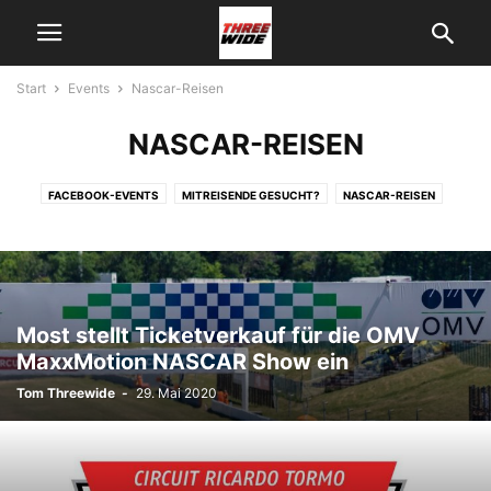
Start
Events
Nascar-Reisen
NASCAR-REISEN
FACEBOOK-EVENTS
MITREISENDE GESUCHT?
NASCAR-REISEN
THREEWIDE VOR ORT
Most stellt Ticketverkauf für die OMV
MaxxMotion NASCAR Show ein
Tom Threewide
-
29. Mai 2020