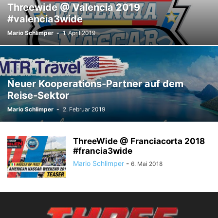
Threewide @ Valencia 2019
#valencia3wide
Mario Schlimper
-
1. April 2019
Neuer Kooperations-Partner auf dem
Reise-Sektor
Mario Schlimper
-
2. Februar 2019
ThreeWide @ Franciacorta 2018
#francia3wide
Mario Schlimper
-
6. Mai 2018