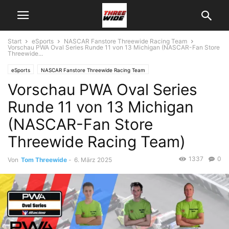
Start
eSports
NASCAR Fanstore Threewide Racing Team
Vorschau PWA Oval Series Runde 11 von 13 Michigan (NASCAR-Fan Store
Threewide...
eSports
NASCAR Fanstore Threewide Racing Team
Vorschau PWA Oval Series
Runde 11 von 13 Michigan
(NASCAR-Fan Store
Threewide Racing Team)
1337
0
Von
Tom Threewide
-
6. März 2025