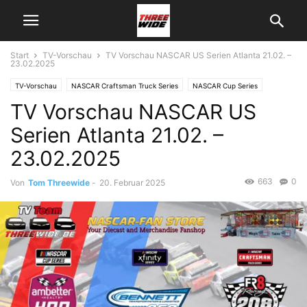
Start
TV-Vorschau
TV Vorschau NASCAR US Serien Atlanta 21.02. –
23.02.2025
TV-Vorschau
NASCAR Craftsman Truck Series
NASCAR Cup Series
TV Vorschau NASCAR US
NASCAR Xfinity Series
Serien Atlanta 21.02. –
23.02.2025
663
0
Von
Tom Threewide
-
20. Februar 2025