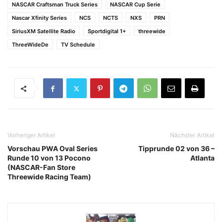
NASCAR Craftsman Truck Series
NASCAR Cup Serie
Nascar Xfinity Series
NCS
NCTS
NXS
PRN
SiriusXM Satellite Radio
Sportdigital 1+
threewide
ThreeWideDe
TV Schedule
Vorheriger Artikel
Nächster Artikel
Vorschau PWA Oval Series
Tipprunde 02 von 36 –
Runde 10 von 13 Pocono
Atlanta
(NASCAR-Fan Store
Threewide Racing Team)