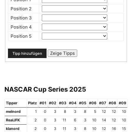
Position 2
Position 3
Position 4
Position 5
NASCAR Cup Series 2025
Tipper
Platz
#01
#02
#03
#04
#05
#06
#07
#08
#09
#
melnord
1
0
3
8
3
8
5
12
12
10
RealJFK
2
0
3
11
6
3
10
14
12
10
klanord
2
0
3
11
3
8
10
12
16
15