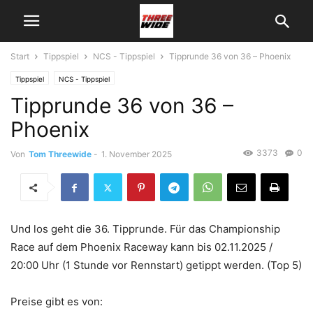
Start
Tippspiel
NCS - Tippspiel
Tipprunde 36 von 36 – Phoenix
Tippspiel
NCS - Tippspiel
Tipprunde 36 von 36 –
Phoenix
3373
0
Von
Tom Threewide
-
1. November 2025
Und los geht die 36. Tipprunde. Für das Championship
Race auf dem Phoenix Raceway kann bis 02.11.2025 /
20:00 Uhr (1 Stunde vor Rennstart) getippt werden. (Top 5)
Preise gibt es von: