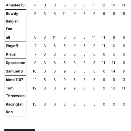
Amadee73
4
0
3
6
0
6
11
12
10
11
Rowdy
5
3
6
11
0
5
6
9
8
16
Belgian
Fan
alf
6
3
11
6
6
5
11
11
8
9
Playoff
7
3
6
5
0
5
8
11
10
9
Klaus
7
3
3
8
3
3
6
6
5
6
Specialone
9
3
6
6
3
3
8
11
11
9
Samuel18
10
3
6
9
6
5
8
6
14
9
bimei1167
11
5
8
9
6
3
6
9
9
13
Tom
12
3
3
9
9
6
8
9
13
11
Threewide
Racingfan
13
3
0
8
3
3
5
0
0
0
Ron