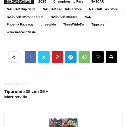
SCHLAGWORTE
2025
Championship Race
NASCAR
NASCAR Cup Serie
NASCAR-Fan OnlineStore
NASCAR-Fan Store
NASCARFanOnlineStore
NASCARFanStore
NCS
Phoenix Raceway
threewide
ThreeWideDe
Tippspiel
www.nascar-fan.de
Vorheriger Artikel
Tipprunde 35 von 36 –
Martinsville