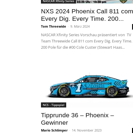
NASCAR Xfinity Series
NXS 2024 Phoenix Call 811 co
Every Dig. Every Time. 200...
Tom Threewide
-
9. März 2024
NASCAR Xfinity Series Vorschau präsentiert von TV
Team Threewide Call 811 com Every Dig. Every Time.
200 Pole für die #00 Cole Custer (Stewart Haas...
NCS - Tippspiel
Tipprunde 36 – Phoenix –
Gewinner
Mario Schlimper
-
14. November 2023