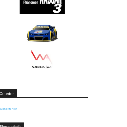
Counter
sucherzähler
Blogstatistik