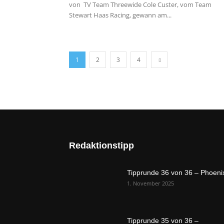
von TV Team Threewide Cole Custer, vom Team
Stewart Haas Racing, gewann am...
1
2
3
4
Redaktionstipp
Tipprunde 36 von 36 – Phoeni
1. November 2025
Tipprunde 35 von 36 –