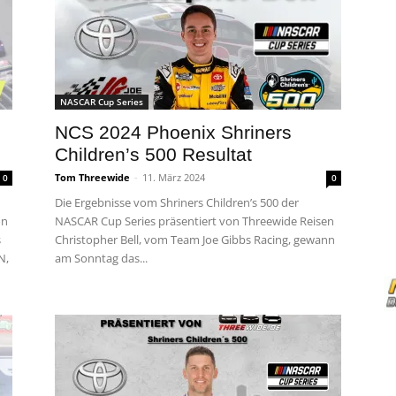
NASCAR Cup Series
NCS 2024 Phoenix Shriners
Children’s 500 Resultat
Tom Threewide
-
11. März 2024
0
0
Die Ergebnisse vom Shriners Children’s 500 der
on
NASCAR Cup Series präsentiert von Threewide Reisen
s
Christopher Bell, vom Team Joe Gibbs Racing, gewann
N,
am Sonntag das...