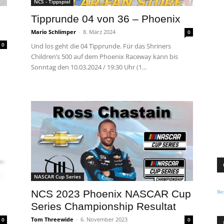
NCS - Tippspiel
m
Tipprunde 04 von 36 – Phoenix
Mario Schlimper
-
8. März 2024
0
0
Und los geht die 04 Tipprunde. Für das Shriners
Children’s 500 auf dem Phoenix Raceway kann bis
Sonntag den 10.03.2024 / 19:30 Uhr (1...
NASCAR Cup Series
Be
NCS 2023 Phoenix NASCAR Cup
Series Championship Resultat
Tom Threewide
-
6. November 2023
0
0