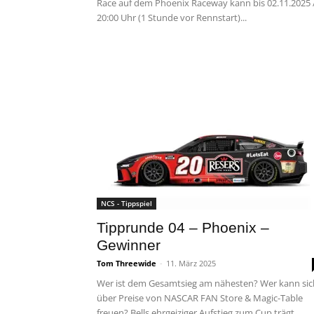
Race auf dem Phoenix Raceway kann bis 02.11.2025 
20:00 Uhr (1 Stunde vor Rennstart)...
NCS - Tippspiel
Tipprunde 04 – Phoenix –
Gewinner
Tom Threewide
-
11. März 2025
Wer ist dem Gesamtsieg am nähesten? Wer kann sic
über Preise von NASCAR FAN Store & Magic-Table
freuen? Bells ehrgeiziger Aufstieg zum Cup trägt