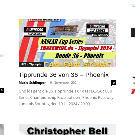
IO
NCS - Tippspiel
Tipprunde 36 von 36 – Phoenix
Mario Schlimper
-
9. November 2024
0
0
Und los geht die 36. Tipprunde. Für das NASCAR Cup
Series Championship Race auf dem Phoenix Raceway
kann bis Sonntag den 10.11.2024 / 20:00...
?