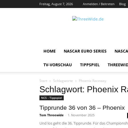
Freitag, August 7, 2026
Anmelden / Beitreten
Blog
ThreeWide.de
HOME
NASCAR EURO SERIES
NASCA
TV-VORSCHAU
TIPPSPIEL
THREEWID
Start
Schlagworte
Phoenix Raceway
Schlagwort: Phoenix 
NCS - Tippspiel
Tipprunde 36 von 36 – Phoenix
Tom Threewide
-
1. November 2025
Und los geht die 36. Tipprunde. Für das Championsh