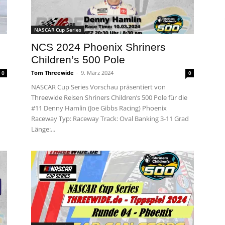
NASCAR Cup Series
m
NCS 2024 Phoenix Shriners
Children’s 500 Pole
Tom Threewide
-
9. März 2024
0
0
NASCAR Cup Series Vorschau präsentiert von
Threewide Reisen Shriners Children’s 500 Pole für die
#11 Denny Hamlin (Joe Gibbs Racing) Phoenix
Raceway Typ: Raceway Track: Oval Banking 3-11 Grad
Länge:...