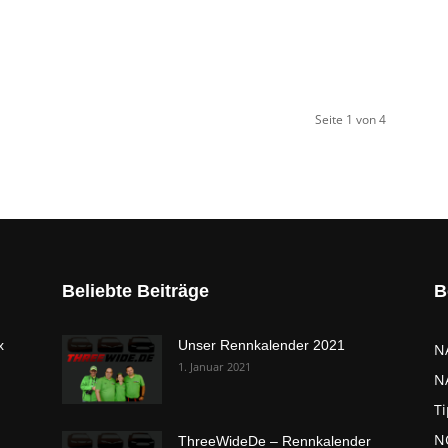
Seite 1 von 4
Beliebte Beiträge
B
x
Unser Rennkalender 2021
N
1. Januar 2021
N
Ti
NC
ThreeWideDe – Rennkalender