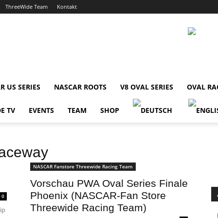
ThreeWide Team
Kontakt
R US SERIES
NASCAR ROOTS
V8 OVAL SERIES
OVAL RA
E TV
EVENTS
TEAM
SHOP
Raceway
NASCAR Fanstore Threewide Racing Team
Vorschau PWA Oval Series Finale
Phoenix (NASCAR-Fan Store
0
Threewide Racing Team)
ip