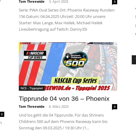
/
Tom Threewide
-
3. April 2025
0
Serie: PWA Oval Series Ort: Phoenix Raceway Runden:
156 Datum: 04.04.2025 Uhrzeit: 20:00 Uhr unsere
Starter: Max Lange, Max Heilek, Michael Heilek
Liveübertragung auf Twitch: Danny35i
NCS - Tippspiel
Tipprunde 04 von 36 – Phoenix
Tom Threewide
-
8. März 2025
0
0
Und los geht die 04 Tipprunde. Für das Shriners
Childrens 500 auf dem Phoenix Raceway kann bis
h
Sonntag den 09.03.2025 / 19:30 Uhr (1...