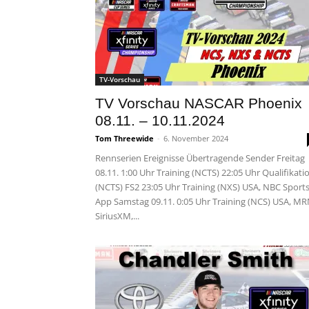
TV-Vorschau
TV Vorschau NASCAR Phoenix
08.11. – 10.11.2024
Tom Threewide
-
6. November 2024
Rennserien Ereignisse Übertragende Sender Freitag
08.11. 1:00 Uhr Training (NCTS) 22:05 Uhr Qualifikati
(NCTS) FS2 23:05 Uhr Training (NXS) USA, NBC Sport
App Samstag 09.11. 0:05 Uhr Training (NCS) USA, MR
SiriusXM,...