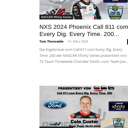
NASCAR Xfinity Series
NXS 2024 Phoenix Call 811 co
Every Dig. Every Time. 200...
Tom Threewide
-
10. März 2024
Die Ergebnisse vom Call 811 com Every Dig. Every
Time. 200 der NASCAR Xfinity Series präsentiert von
TV Team Threewide Chandler Smith, vom Team Joe...