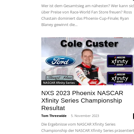
Wer ist dem Gesamtsieg am nähesten? Wer kann sic
über Preise von Race-World Fan Store freuen? Ross
Chastain dominiert das Phoenix-Cup-Finale; Ryan
Blaney gewinnt die...
NASCAR Xfinity Series
NXS 2023 Phoenix NASCAR
Xfinity Series Championship
Resultat
Tom Threewide
-
5. November 2023
Die Ergebnisse vom NASCAR Xfinity Series
Championship der NASCAR Xfinity Series präsentier