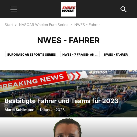
Start
NASCAR Whelen Euro Series
NWES - Fahrer
NWES - FAHRER
EURONASCAR ESPORTS SERIES
NWES - 7 FRAGEN AN ...
NWES - FAHRER
NWES - INTERVIEWS
NWES - KALENDER
NWES - NEWS
NWES - RENNBERICHT
NWES - STRECKEN
NWES - TEAMS
NWES - TECHNIK
Bestätigte Fahrer und Teams für 2023
Mario Schlimper
-
1. Januar 2023