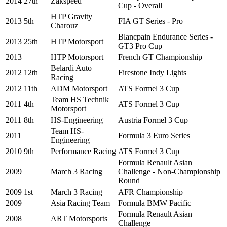
2014
27th
Zakspeed
Cup - Overall
HTP Gravity
2013
5th
FIA GT Series - Pro
Charouz
Blancpain Endurance Series -
2013
25th
HTP Motorsport
GT3 Pro Cup
2013
HTP Motorsport
French GT Championship
Belardi Auto
2012
12th
Firestone Indy Lights
Racing
2012
11th
ADM Motorsport
ATS Formel 3 Cup
Team HS Technik
2011
4th
ATS Formel 3 Cup
Motorsport
2011
8th
HS-Engineering
Austria Formel 3 Cup
Team HS-
2011
Formula 3 Euro Series
Engineering
2010
9th
Performance Racing
ATS Formel 3 Cup
Formula Renault Asian
2009
March 3 Racing
Challenge - Non-Championship
Round
2009
1st
March 3 Racing
AFR Championship
2009
Asia Racing Team
Formula BMW Pacific
Formula Renault Asian
2008
ART Motorsports
Challenge