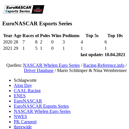
EuroNASCAR Esports Series
Year
Age
Races
of
Poles
Wins
Podiums
Top 5s
Top 10s
2020
28
7
8
2
0
3
4
6
2021
29
1
5
1
0
1
1
1
last update:
10.04.2021
Quellen:
NASCAR Whelen Euro Series
/
Racing-Reference.info
/
Driver Database
/ Mario Schlimper & Nina Weinbrenner
Schlagworte
Alon Day
CAAL Racing
ENES
EuroNASCAR
EuroNASCAR Esports Series
NASCAR Whelen Euro Series
NWES
PK Carsport
threewide