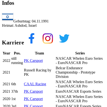
Infos
Geburtstag: 04.11.1991
Heimat: Ashdod, Israel
Karriere
Year
Pos.
Team
Series
still
NASCAR Whelen Euro Series
2022
PK Carsport
running
- EuroNASCAR Pro
Belcar Endurance
Russell Racing by
2021
Championship - Prototype
PK
Division
NASCAR Whelen Euro Series
2021
6th
CAAL Racing
- EuroNASCAR Pro
2021
37th
PK Carsport
EuroNASCAR Esports Series
NASCAR Whelen Euro Series
2020
1st
PK Carsport
- EuroNASCAR Pro
2020
3rd
PK Carsport
EuroNASCAR Esports Series