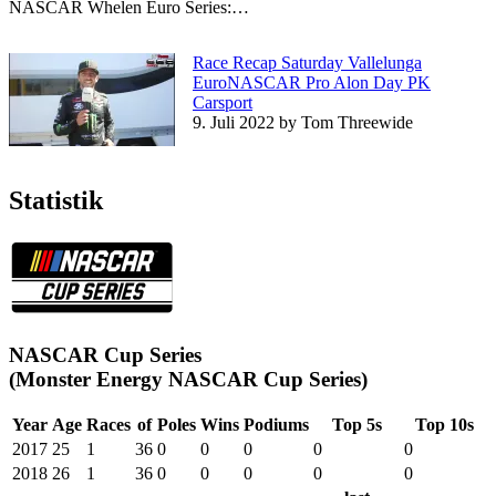
NASCAR Whelen Euro Series:…
Race Recap Saturday Vallelunga
EuroNASCAR Pro Alon Day PK
Carsport
9. Juli 2022
by Tom Threewide
Statistik
NASCAR Cup Series
(Monster Energy NASCAR Cup Series)
Year
Age
Races
of
Poles
Wins
Podiums
Top 5s
Top 10s
2017
25
1
36
0
0
0
0
0
2018
26
1
36
0
0
0
0
0