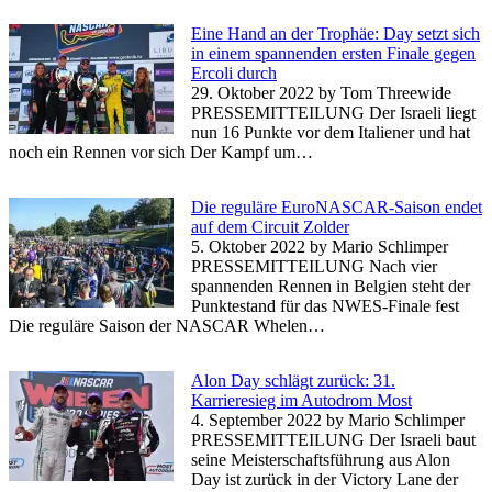
Eine Hand an der Trophäe: Day setzt sich
in einem spannenden ersten Finale gegen
Ercoli durch
29. Oktober 2022
by Tom Threewide
PRESSEMITTEILUNG Der Israeli liegt
nun 16 Punkte vor dem Italiener und hat
noch ein Rennen vor sich Der Kampf um…
Die reguläre EuroNASCAR-Saison endet
auf dem Circuit Zolder
5. Oktober 2022
by Mario Schlimper
PRESSEMITTEILUNG Nach vier
spannenden Rennen in Belgien steht der
Punktestand für das NWES-Finale fest
Die reguläre Saison der NASCAR Whelen…
Alon Day schlägt zurück: 31.
Karrieresieg im Autodrom Most
4. September 2022
by Mario Schlimper
PRESSEMITTEILUNG Der Israeli baut
seine Meisterschaftsführung aus Alon
Day ist zurück in der Victory Lane der