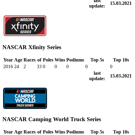
last
15.03.2021
update:
NASCAR Xfinity Series
Year
Age
Races
of
Poles
Wins
Podiums
Top 5s
Top 10s
2016
24
2
33
0
0
0
0
0
last
15.03.2021
update:
NASCAR Camping World Truck Series
Year
Age
Races
of
Poles
Wins
Podiums
Top 5s
Top 10s