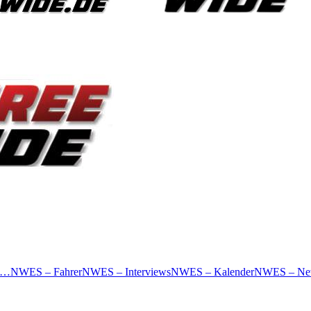
 …
NWES – Fahrer
NWES – Interviews
NWES – Kalender
NWES – Ne