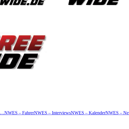
 …
NWES – Fahrer
NWES – Interviews
NWES – Kalender
NWES – Ne