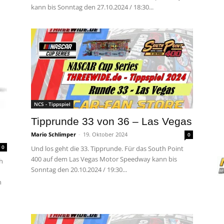
kann bis Sonntag den 27.10.2024 / 18:30...
NCS - Tippspiel
Tipprunde 33 von 36 – Las Vegas
Mario Schlimper
-
19. Oktober 2024
0
0
Und los geht die 33. Tipprunde. Für das South Point
400 auf dem Las Vegas Motor Speedway kann bis
h
Sonntag den 20.10.2024 / 19:30...
n