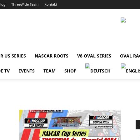
log
ThreeWide Team
Kontakt
R US SERIES
NASCAR ROOTS
V8 OVAL SERIES
OVAL RA
E TV
EVENTS
TEAM
SHOP