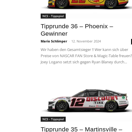
NCS - Tippspiel
Tipprunde 36 – Phoenix –
Gewinner
Mario Schlimper
-
12. November 2024
Wir haben den Gesamtsieger !! Wer kann sich über
Preise von NASCAR FAN Store & Magic-Table freuen
Joey Logano setzt sich gegen Ryan Blaney durch...
NCS - Tippspiel
Tipprunde 35 – Martinsville –