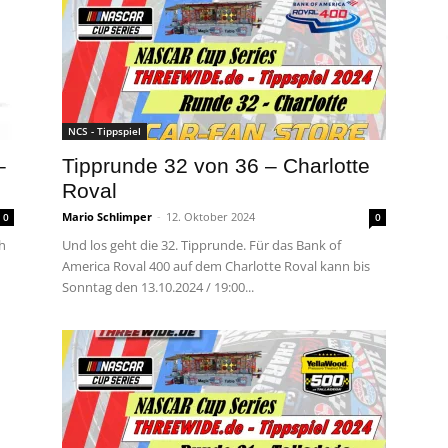
NCS - Tippspiel
–
Tipprunde 32 von 36 – Charlotte
Roval
Mario Schlimper
-
12. Oktober 2024
0
0
h
Und los geht die 32. Tipprunde. Für das Bank of
America Roval 400 auf dem Charlotte Roval kann bis
Sonntag den 13.10.2024 / 19:00...