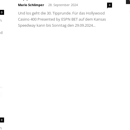
Mario Schlimper
-
28. September 2024
0
0
Und los geht die 30. Tipprunde. Für das Hollywood
Casino 400 Presented by ESPN BET auf dem Kansas
h
Speedway kann bis Sonntag den 29.09.2024...
nd
0
h