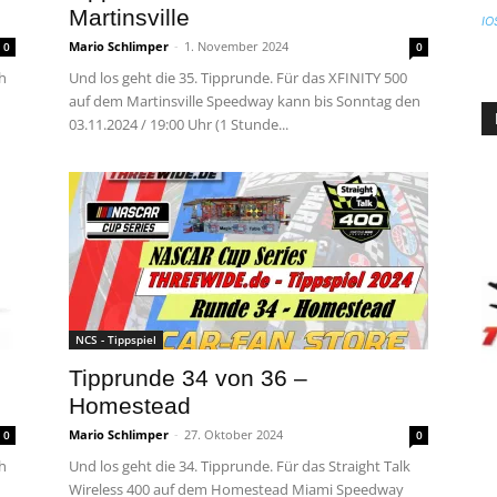
Martinsville
IO
Mario Schlimper
-
1. November 2024
0
0
h
Und los geht die 35. Tipprunde. Für das XFINITY 500
auf dem Martinsville Speedway kann bis Sonntag den
03.11.2024 / 19:00 Uhr (1 Stunde...
NCS - Tippspiel
Tipprunde 34 von 36 –
Homestead
Mario Schlimper
-
27. Oktober 2024
0
0
h
Und los geht die 34. Tipprunde. Für das Straight Talk
Wireless 400 auf dem Homestead Miami Speedway