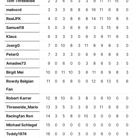
Tom Threewide
2
3
6
5
3
3
9
11
11
15
0
9
melnord
3
3
3
8
8
6
16
11
6
8
0
11
RealJFK
4
0
3
8
6
8
14
11
10
8
5
9
Samuel18
5
0
3
6
6
6
3
3
15
8
3
9
Klaus
6
3
3
3
0
6
3
9
11
6
3
11
JoergG
7
0
10
8
3
11
8
9
8
3
0
9
PeterG
7
3
3
3
0
6
9
6
8
6
3
5
Amadee73
9
0
6
0
0
3
8
6
5
3
5
8
Birgit Mei
10
0
11
10
3
6
11
6
9
8
3
11
Rowdy Belgian
11
0
6
8
0
0
12
6
13
5
6
3
Fan
Robert Karrer
12
8
10
6
3
8
3
6
10
0
0
8
Threewide_Mario
13
3
5
3
3
6
3
11
6
6
0
12
Racingfan Ron
14
3
5
8
0
10
3
0
0
8
0
9
Michael Schlegel
15
0
0
0
0
0
0
0
0
0
0
0
Toddy1974
16
0
0
0
3
0
0
6
0
0
5
0