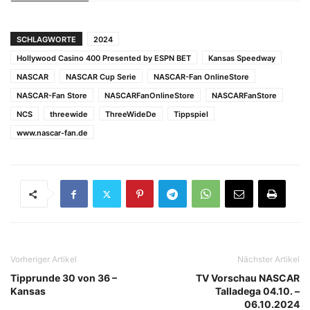
SCHLAGWORTE
2024
Hollywood Casino 400 Presented by ESPN BET
Kansas Speedway
NASCAR
NASCAR Cup Serie
NASCAR-Fan OnlineStore
NASCAR-Fan Store
NASCARFanOnlineStore
NASCARFanStore
NCS
threewide
ThreeWideDe
Tippspiel
www.nascar-fan.de
Vorheriger Artikel
Nächster Artikel
Tipprunde 30 von 36 –
TV Vorschau NASCAR
Kansas
Talladega 04.10. –
06.10.2024