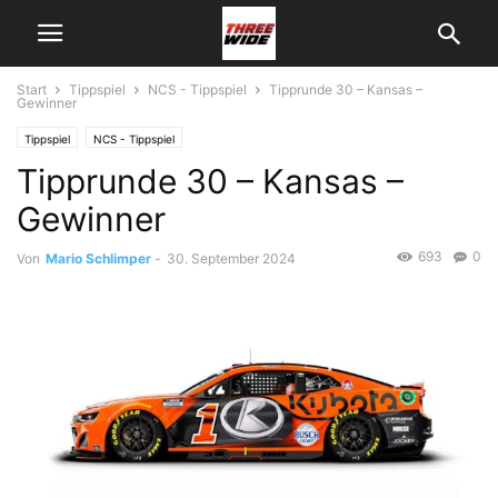
Start
Tippspiel
NCS - Tippspiel
Tipprunde 30 – Kansas –
Gewinner
Tippspiel
NCS - Tippspiel
Tipprunde 30 – Kansas –
Gewinner
693
0
Von
Mario Schlimper
-
30. September 2024