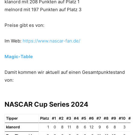
klanord mit 208 Punkten auf Platz 1
melnord mit 197 Punkten auf Platz 3
Preise gibt es von:
Im Web:
https://www.nascar-fan.de/
Magic-Table
Damit kommen wir aktuell auf einen Gesamtpunktestand
von:
NASCAR Cup Series 2024
Tipper
Platz
#1
#2
#3
#4
#5
#6
#7
#8
#9
#10
#11
klanord
1
0
8
11
8
6
12
9
6
8
3
9