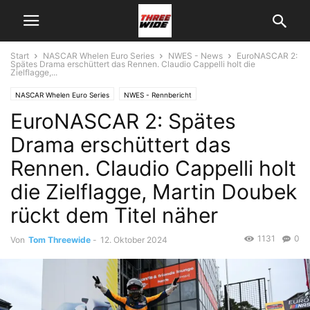
Start
NASCAR Whelen Euro Series
NWES - News
EuroNASCAR 2:
Spätes Drama erschüttert das Rennen. Claudio Cappelli holt die
Zielflagge,...
NASCAR Whelen Euro Series
NWES - Rennbericht
EuroNASCAR 2: Spätes
Drama erschüttert das
Rennen. Claudio Cappelli holt
die Zielflagge, Martin Doubek
rückt dem Titel näher
1131
0
Von
Tom Threewide
-
12. Oktober 2024