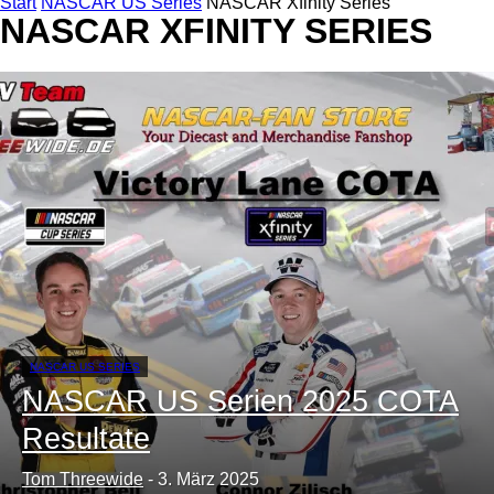
Start
NASCAR US Series
NASCAR Xfinity Series
NASCAR XFINITY SERIES
NASCAR US SERIES
NASCAR US Serien 2025 COTA
Resultate
Tom Threewide
-
3. März 2025