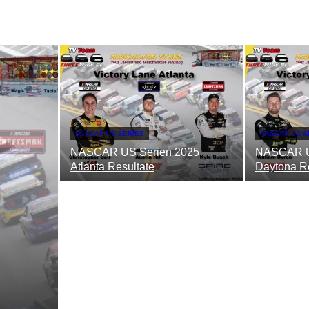
NASCAR US SERIES
NASCAR US S
NASCAR US Serien 2025
NASCAR U
Atlanta Resultate
Daytona Re