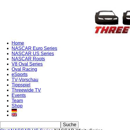
Home
NASCAR Euro Series
NASCAR US Series
NASCAR Roots
V8 Oval Series
Oval Racing
eSports
TV-Vorschau
Tippspiel
Threewide TV
Events
Team
Shop