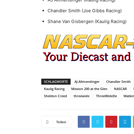
Chandler Smith (Joe Gibbs Racing)
Shane Van Gisbergen (Kaulig Racing)
SCHLAGWORTE
AJ Allmendinger
Chandler Smith
Kaulig Racing
Mission 200 at the Glen
NASCAR
Sheldon Creed
threewide
ThreeWideDe
Watkin
Teilen