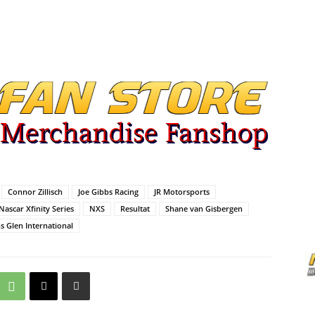
Connor Zillisch
Joe Gibbs Racing
JR Motorsports
Nascar Xfinity Series
NXS
Resultat
Shane van Gisbergen
s Glen International