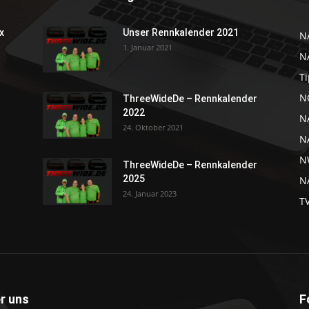
x
Unser Rennkalender 2021
N
1. Januar 2021
N
Ti
NC
ThreeWideDe – Rennkalender
2022
N
24. Oktober 2021
N
N
ThreeWideDe – Rennkalender
2025
NA
24. Januar 2023
T
r uns
F