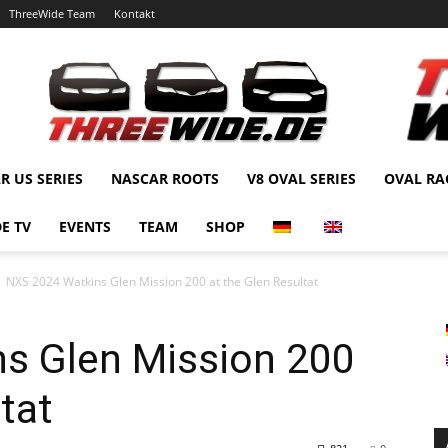
ThreeWide Team
Kontakt
R US SERIES
NASCAR ROOTS
V8 OVAL SERIES
OVAL RA
E TV
EVENTS
TEAM
SHOP
NXS 2024 Watkins Glen Mission 200 at the Glen Resultat
s Glen Mission 200
tat