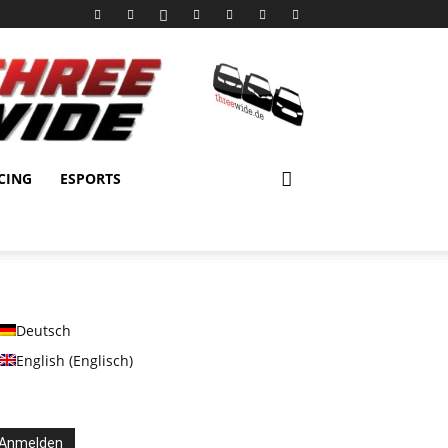
CING
ESPORTS
Deutsch
English
(
Englisch
)
Anmelden