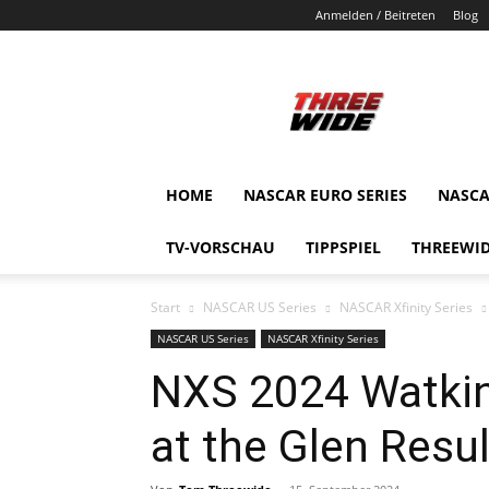
Anmelden / Beitreten
Blog
ThreeWide.de
HOME
NASCAR EURO SERIES
NASCA
TV-VORSCHAU
TIPPSPIEL
THREEWID
Start
NASCAR US Series
NASCAR Xfinity Series
NASCAR US Series
NASCAR Xfinity Series
NXS 2024 Watkin
at the Glen Resul