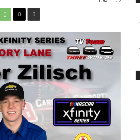
821
0