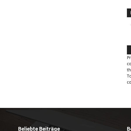
Pr
co
th
To
co
Beliebte Beiträge
B