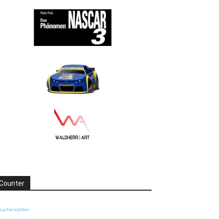
Counter
sucherzähler