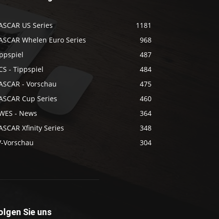
ASCAR US Series
1181
ASCAR Whelen Euro Series
968
ppspiel
487
S - Tippspiel
484
ASCAR - Vorschau
475
ASCAR Cup Series
460
WES - News
364
SCAR Xfinity Series
348
V-Vorschau
304
olgen Sie uns