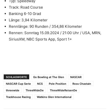
Typ: Speedway
Track: Road Course
Banking 6-10 Grad
Länge: 3,94 Kilometer
Rennlänge: 90 Runden / 354,86 Kilometer
Rennen: Sonntag 15.09.2024 / 21:00 Uhr / USA, MRN,
SiriusXM, NBC Sports App, Sport 1+
SCHLAGWORTE
Go Bowling at The Glen
NASCAR
NASCAR Cup Serie
NCS
Pole Position
Ross Chastain
threewide
ThreeWideDe
ThreeWideReisenDe
Trackhouse Racing
Watkins Glen International