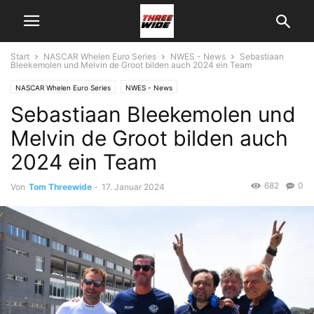
Start
NASCAR Whelen Euro Series
NWES - News
Sebastiaan
Bleekemolen und Melvin de Groot bilden auch 2024 ein Team
NASCAR Whelen Euro Series
NWES - News
Sebastiaan Bleekemolen und
Melvin de Groot bilden auch
2024 ein Team
682
0
Von
Tom Threewide
-
17. Januar 2024