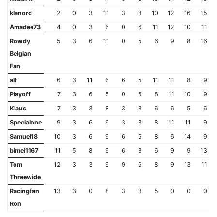
klanord
2
0
3
11
3
8
10
12
16
15
Amadee73
4
0
3
6
0
6
11
12
10
11
Rowdy
5
3
6
11
0
5
6
9
8
16
Belgian
Fan
alf
6
3
11
6
6
5
11
11
8
9
Playoff
7
3
6
5
0
5
8
11
10
9
Klaus
7
3
3
8
3
3
6
6
5
6
Specialone
9
3
6
6
3
3
8
11
11
9
Samuel18
10
3
6
9
6
5
8
6
14
9
bimei1167
11
5
8
9
6
3
6
9
9
13
Tom
12
3
3
9
9
6
8
9
13
11
Threewide
Racingfan
13
3
0
8
3
3
5
0
0
0
Ron