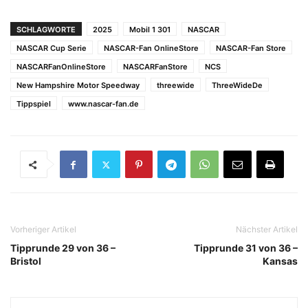
SCHLAGWORTE
2025
Mobil 1 301
NASCAR
NASCAR Cup Serie
NASCAR-Fan OnlineStore
NASCAR-Fan Store
NASCARFanOnlineStore
NASCARFanStore
NCS
New Hampshire Motor Speedway
threewide
ThreeWideDe
Tippspiel
www.nascar-fan.de
Vorheriger Artikel
Nächster Artikel
Tipprunde 29 von 36 –
Tipprunde 31 von 36 –
Bristol
Kansas