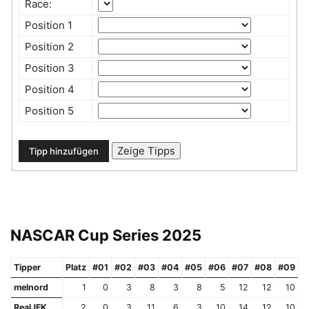
Race:
Position 1
Position 2
Position 3
Position 4
Position 5
NASCAR Cup Series 2025
Tipper
Platz
#01
#02
#03
#04
#05
#06
#07
#08
#09
#
melnord
1
0
3
8
3
8
5
12
12
10
RealJFK
2
0
3
11
6
3
10
14
12
10