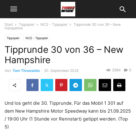
Start
Tippspiel
NCS - Tippspiel
Tipprunde 30 von 36 – New
Hampshire
Tippspiel
NCS - Tippspiel
Tipprunde 30 von 36 – New
Hampshire
2984
0
Von
Tom Threewide
-
20. September 2025
Und los geht die 30. Tipprunde. Für das Mobil 1 301 auf
dem New Hampshire Motor Speedway kann bis 21.09.2025
/ 19:00 Uhr (1 Stunde vor Rennstart) getippt werden. (Top
5)