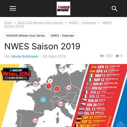
Start
NASCAR Whelen Euro Series
NWES - Kalender
NWES
Saison 2019
NASCAR Whelen Euro Series
NWES - Kalender
NWES Saison 2019
7251
0
Von
Mario Schlimper
-
30. März 2019