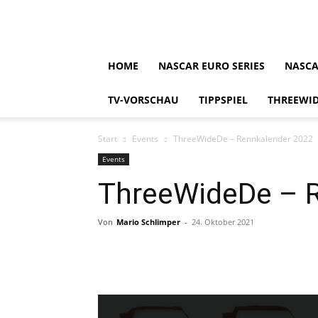
HOME
NASCAR EURO SERIES
NASCA
TV-VORSCHAU
TIPPSPIEL
THREEWID
Start
Events
ThreeWideDe – Rennkalender 2022
Events
ThreeWideDe – 
Von
Mario Schlimper
-
24. Oktober 2021
Teilen