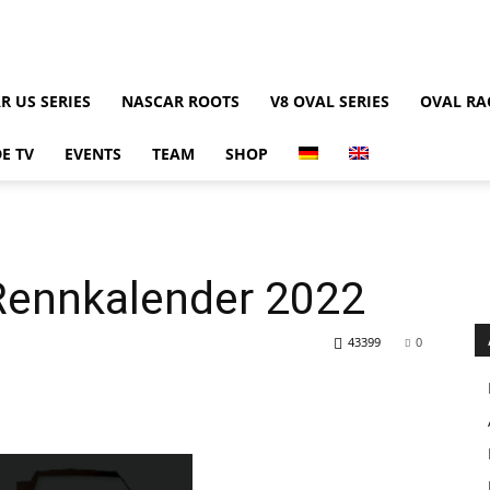
R US SERIES
NASCAR ROOTS
V8 OVAL SERIES
OVAL RA
E TV
EVENTS
TEAM
SHOP
Rennkalender 2022
43399
0