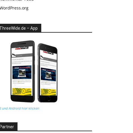
WordPress.org
ThreeWide.de – App
S und Android hier klicken
Partner