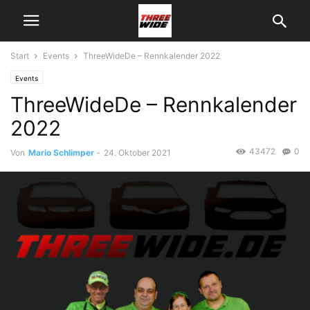
Start
Events
ThreeWideDe – Rennkalender 2022
Events
ThreeWideDe – Rennkalender
2022
43472
0
Von
Mario Schlimper
-
24. Oktober 2021