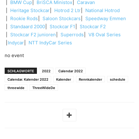
BMW Cup
BriSCA Ministox
Caravan
Heritage Stockcar
Hotrod 2 Ltr
National Hotrod
Rookie Rods
Saloon Stockcars
Speedway Emmen
Standaard 2000
Stockcar F1
Stockcar F2
Stockcar F2 junioren
Superrods
V8 Oval Series
Indycar
NTT IndyCar Series
no event
SCHLAGWORTE
2022
Calendar 2022
Calendar. Kalender 2022
Kalender
Rennkalender
schedule
threewide
ThreeWideDe