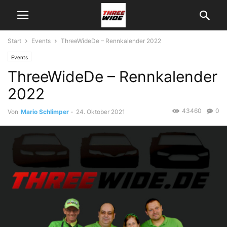
Start
Events
ThreeWideDe – Rennkalender 2022
Events
ThreeWideDe – Rennkalender
2022
43460
0
Von
Mario Schlimper
-
24. Oktober 2021