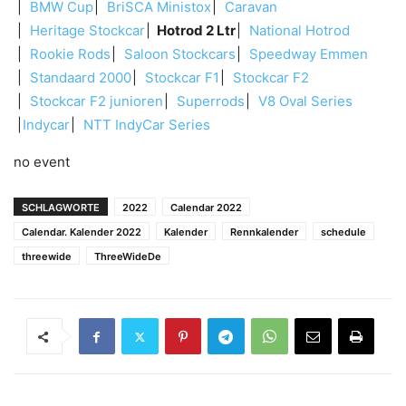
BMW Cup
BriSCA Ministox
Caravan
Heritage Stockcar
Hotrod 2 Ltr
National Hotrod
Rookie Rods
Saloon Stockcars
Speedway Emmen
Standaard 2000
Stockcar F1
Stockcar F2
Stockcar F2 junioren
Superrods
V8 Oval Series
Indycar
NTT IndyCar Series
no event
SCHLAGWORTE
2022
Calendar 2022
Calendar. Kalender 2022
Kalender
Rennkalender
schedule
threewide
ThreeWideDe