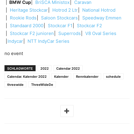
BMW Cup
BriSCA Ministox
Caravan
Heritage Stockcar
Hotrod 2 Ltr
National Hotrod
Rookie Rods
Saloon Stockcars
Speedway Emmen
Standaard 2000
Stockcar F1
Stockcar F2
Stockcar F2 junioren
Superrods
V8 Oval Series
Indycar
NTT IndyCar Series
no event
SCHLAGWORTE
2022
Calendar 2022
Calendar. Kalender 2022
Kalender
Rennkalender
schedule
threewide
ThreeWideDe