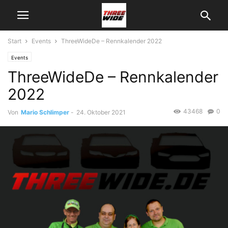
Start
Events
ThreeWideDe – Rennkalender 2022
Events
ThreeWideDe – Rennkalender
2022
43468
0
Von
Mario Schlimper
-
24. Oktober 2021