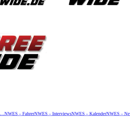
 …
NWES – Fahrer
NWES – Interviews
NWES – Kalender
NWES – Ne