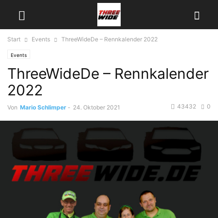
Start
Events
ThreeWideDe – Rennkalender 2022
Events
ThreeWideDe – Rennkalender
2022
43432
0
Von
Mario Schlimper
-
24. Oktober 2021