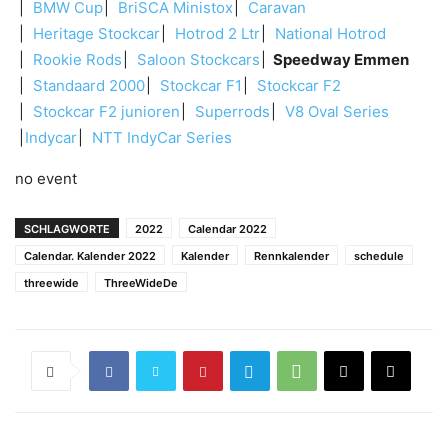
BMW Cup
BriSCA Ministox
Caravan
Heritage Stockcar
Hotrod 2 Ltr
National Hotrod
Rookie Rods
Saloon Stockcars
Speedway Emmen
Standaard 2000
Stockcar F1
Stockcar F2
Stockcar F2 junioren
Superrods
V8 Oval Series
Indycar
NTT IndyCar Series
no event
SCHLAGWORTE
2022
Calendar 2022
Calendar. Kalender 2022
Kalender
Rennkalender
schedule
threewide
ThreeWideDe