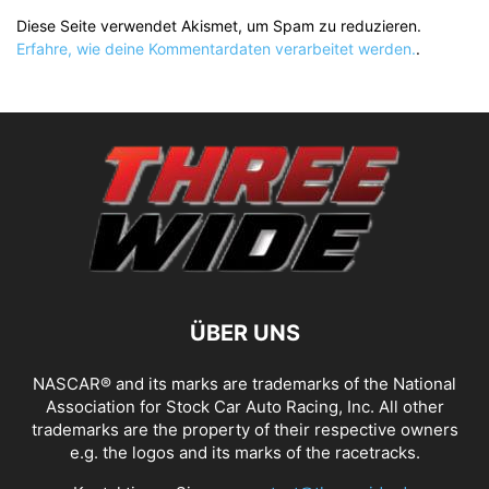
Diese Seite verwendet Akismet, um Spam zu reduzieren.
Erfahre, wie deine Kommentardaten verarbeitet werden.
.
ÜBER UNS
NASCAR® and its marks are trademarks of the National
Association for Stock Car Auto Racing, Inc. All other
trademarks are the property of their respective owners
e.g. the logos and its marks of the racetracks.