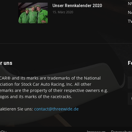
N
Unser Rennkalender 2020
NA
15. März 2020
T
r uns
F
AR® and its marks are trademarks of the National
ciation for Stock Car Auto Racing, Inc. All other
emarks are the property of their respective owners e.g.
logos and its marks of the racetracks.
aktieren Sie uns:
contact@threewide.de
gDiv
Impressum
Datenschutz