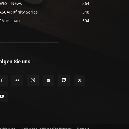
WES - News
364
SCAR Xfinity Series
348
V-Vorschau
304
olgen Sie uns
erklärung
Haftungsauschluss (Disclaimer)
Kontakt