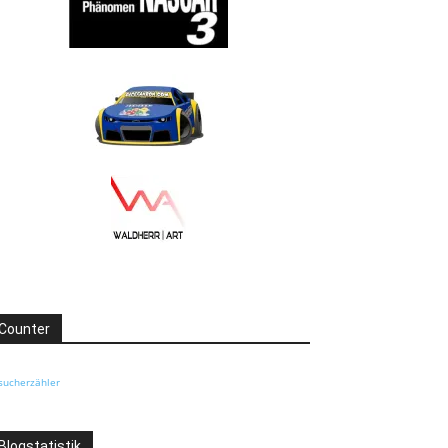
Counter
sucherzähler
Blogstatistik