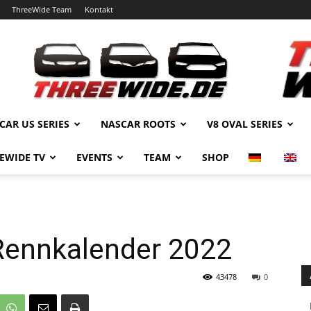
ThreeWide Team
Kontakt
CAR US SERIES
NASCAR ROOTS
V8 OVAL SERIES
EWIDE TV
EVENTS
TEAM
SHOP
Rennkalender 2022
43478
0