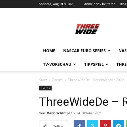
Sonntag, August 9, 2026
Anmelden / Beitreten
Blog
ThreeWide.de
HOME
NASCAR EURO SERIES
NAS
TV-VORSCHAU
TIPPSPIEL
THRE
Start
Events
ThreeWideDe – Rennkalender 2022
Events
ThreeWideDe – 
Von
Mario Schlimper
-
24. Oktober 2021
Teilen