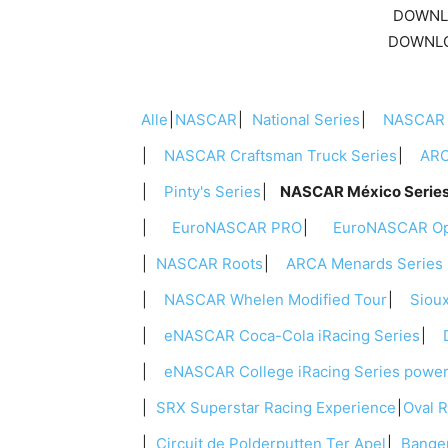
DOWNL
DOWNL
Alle
NASCAR
National Series
NASCAR C
NASCAR Craftsman Truck Series
ARCA
Pinty's Series
NASCAR México Serie
EuroNASCAR PRO
EuroNASCAR O
NASCAR Roots
ARCA Menards Series 
NASCAR Whelen Modified Tour
Sioux
eNASCAR Coca-Cola iRacing Series
D-
eNASCAR College iRacing Series power
SRX Superstar Racing Experience
Oval 
Circuit de Polderputten Ter Apel
Banger