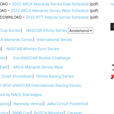
OAD –
2022 ARCA Menards Series East Schedule
(pdf)
IO
OAD –
2022 ARCA Menards Series West Schedule
(pdf)
DOWNLOAD –
2022 NTT Indycar Series Schedule
(pdf)
up Series
NASCAR Xfinity Series
 Menards Series
International Series
s
NASCAR Whelen Euro Series
pen
EuroNASCAR Rookie Challenge
East
ARCA Menards Series West
 Chief Showdown
Online Racing Series
BOX eNASCAR International iRacing Series
ed by NACE Starleague
Racing
Raceway Venray
JaBa Circuit Posterholt
stox
BMW Cup
BriSCA Ministox
Caravan