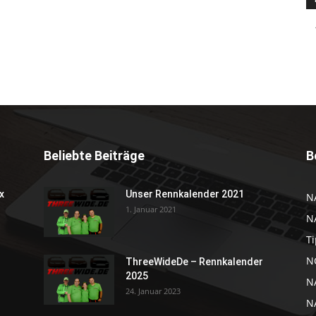
Beliebte Beiträge
B
x
Unser Rennkalender 2021
N
1. Januar 2021
N
Ti
NC
ThreeWideDe – Rennkalender
2025
N
24. Januar 2023
N