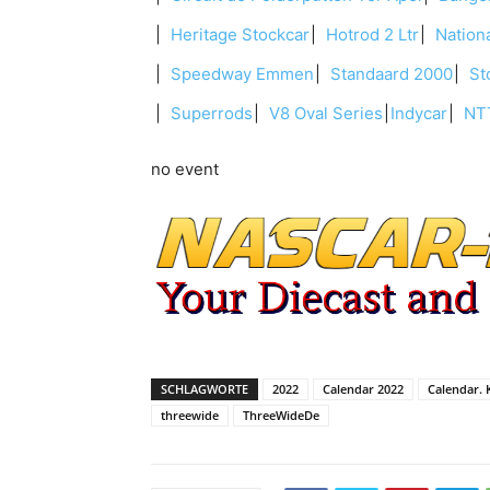
Heritage Stockcar
Hotrod 2 Ltr
Nationa
Speedway Emmen
Standaard 2000
Sto
Superrods
V8 Oval Series
Indycar
NTT
no event
SCHLAGWORTE
2022
Calendar 2022
Calendar. 
threewide
ThreeWideDe