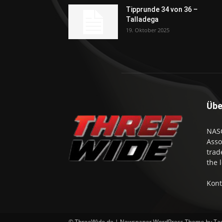
Tipprunde 34 von 36 –
Talladega
19. Oktober 2025
Übe
NASC
Asso
trad
the 
Kont
© ThreeWide.de | Newspaper WordPress Theme by Ta