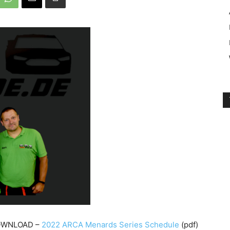
WNLOAD –
2022 ARCA Menards Series Schedule
(pdf)