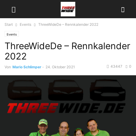
Start
Events
ThreeWideDe – Rennkalender 2022
Events
ThreeWideDe – Rennkalender
2022
43447
0
Von
Mario Schlimper
-
24. Oktober 2021