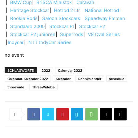
BMW Cup
BriSCA Ministox
Caravan
Heritage Stockcar
Hotrod 2 Ltr
National Hotrod
Rookie Rods
Saloon Stockcars
Speedway Emmen
Standaard 2000
Stockcar F1
Stockcar F2
Stockcar F2 junioren
Superrods
V8 Oval Series
Indycar
NTT IndyCar Series
no event
SCHLAGWORTE
2022
Calendar 2022
Calendar. Kalender 2022
Kalender
Rennkalender
schedule
threewide
ThreeWideDe