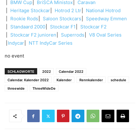
BMW Cup
BriSCA Ministox
Caravan
Heritage Stockcar
Hotrod 2 Ltr
National Hotrod
Rookie Rods
Saloon Stockcars
Speedway Emmen
Standaard 2000
Stockcar F1
Stockcar F2
Stockcar F2 junioren
Superrods
V8 Oval Series
Indycar
NTT IndyCar Series
no event
SCHLAGWORTE
2022
Calendar 2022
Calendar. Kalender 2022
Kalender
Rennkalender
schedule
threewide
ThreeWideDe