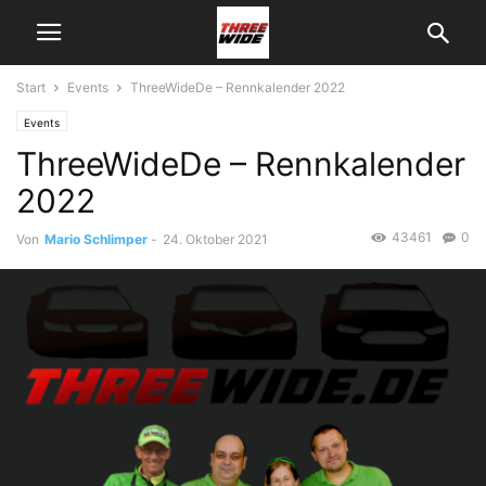
Start
Events
ThreeWideDe – Rennkalender 2022
Events
ThreeWideDe – Rennkalender
2022
43461
0
Von
Mario Schlimper
-
24. Oktober 2021