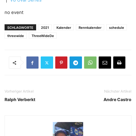
no event
SCHLAGWORTE
2021
Kalender
Rennkalender
schedule
threewide
ThreeWideDe
Vorheriger Artikel
Nächster Artikel
Ralph Verberkt
Andre Castro