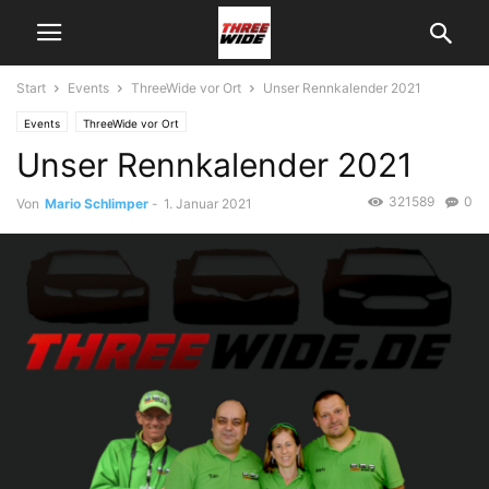
Start
Events
ThreeWide vor Ort
Unser Rennkalender 2021
Events
ThreeWide vor Ort
Unser Rennkalender 2021
321589
0
Von
Mario Schlimper
-
1. Januar 2021