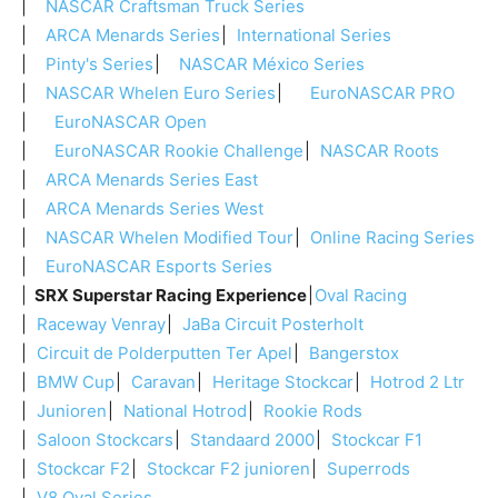
NASCAR Craftsman Truck Series
ARCA Menards Series
International Series
Pinty's Series
NASCAR México Series
NASCAR Whelen Euro Series
EuroNASCAR PRO
EuroNASCAR Open
EuroNASCAR Rookie Challenge
NASCAR Roots
ARCA Menards Series East
ARCA Menards Series West
NASCAR Whelen Modified Tour
Online Racing Series
EuroNASCAR Esports Series
SRX Superstar Racing Experience
Oval Racing
Raceway Venray
JaBa Circuit Posterholt
Circuit de Polderputten Ter Apel
Bangerstox
BMW Cup
Caravan
Heritage Stockcar
Hotrod 2 Ltr
Junioren
National Hotrod
Rookie Rods
Saloon Stockcars
Standaard 2000
Stockcar F1
Stockcar F2
Stockcar F2 junioren
Superrods
V8 Oval Series