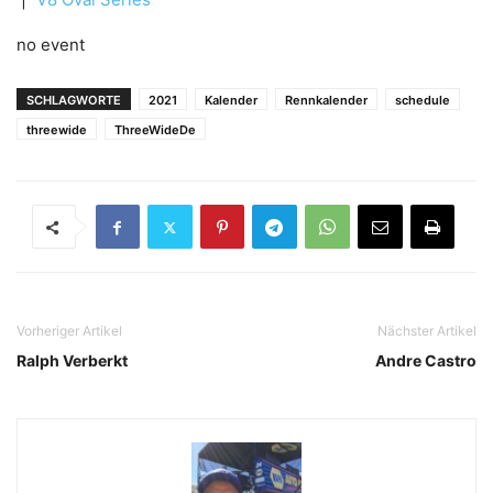
no event
SCHLAGWORTE
2021
Kalender
Rennkalender
schedule
threewide
ThreeWideDe
Vorheriger Artikel
Nächster Artikel
Ralph Verberkt
Andre Castro