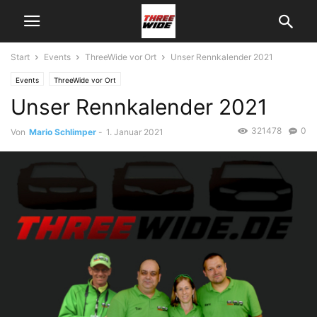
Start
Events
ThreeWide vor Ort
Unser Rennkalender 2021
Events
ThreeWide vor Ort
Unser Rennkalender 2021
321478
0
Von
Mario Schlimper
-
1. Januar 2021