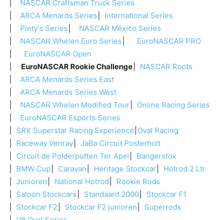
NASCAR Craftsman Truck Series
ARCA Menards Series
International Series
Pinty's Series
NASCAR México Series
NASCAR Whelen Euro Series
EuroNASCAR PRO
EuroNASCAR Open
EuroNASCAR Rookie Challenge
NASCAR Roots
ARCA Menards Series East
ARCA Menards Series West
NASCAR Whelen Modified Tour
Online Racing Series
EuroNASCAR Esports Series
SRX Superstar Racing Experience
Oval Racing
Raceway Venray
JaBa Circuit Posterholt
Circuit de Polderputten Ter Apel
Bangerstox
BMW Cup
Caravan
Heritage Stockcar
Hotrod 2 Ltr
Junioren
National Hotrod
Rookie Rods
Saloon Stockcars
Standaard 2000
Stockcar F1
Stockcar F2
Stockcar F2 junioren
Superrods
V8 Oval Series