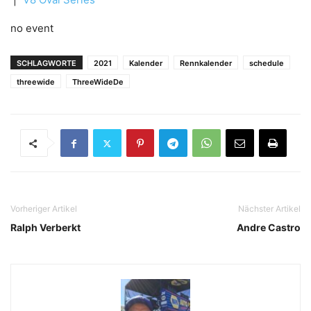
no event
SCHLAGWORTE
2021
Kalender
Rennkalender
schedule
threewide
ThreeWideDe
Vorheriger Artikel
Nächster Artikel
Ralph Verberkt
Andre Castro