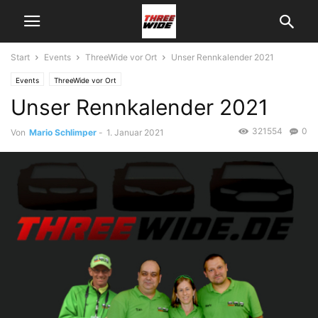
Start
Events
ThreeWide vor Ort
Unser Rennkalender 2021
Events
ThreeWide vor Ort
Unser Rennkalender 2021
321554
0
Von
Mario Schlimper
-
1. Januar 2021