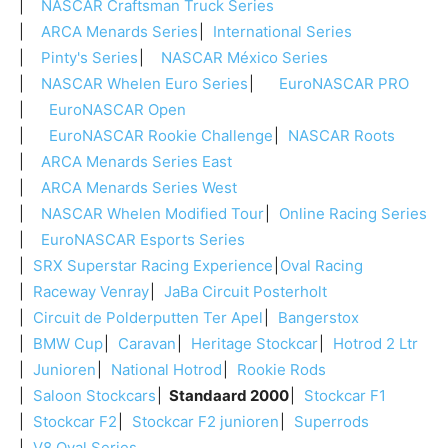
NASCAR Craftsman Truck Series
ARCA Menards Series
International Series
Pinty's Series
NASCAR México Series
NASCAR Whelen Euro Series
EuroNASCAR PRO
EuroNASCAR Open
EuroNASCAR Rookie Challenge
NASCAR Roots
ARCA Menards Series East
ARCA Menards Series West
NASCAR Whelen Modified Tour
Online Racing Series
EuroNASCAR Esports Series
SRX Superstar Racing Experience
Oval Racing
Raceway Venray
JaBa Circuit Posterholt
Circuit de Polderputten Ter Apel
Bangerstox
BMW Cup
Caravan
Heritage Stockcar
Hotrod 2 Ltr
Junioren
National Hotrod
Rookie Rods
Saloon Stockcars
Standaard 2000
Stockcar F1
Stockcar F2
Stockcar F2 junioren
Superrods
V8 Oval Series