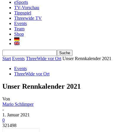
eSports
TV-Vorschau
Tippspiel
Threewide TV
Events
Team
Shop
Start
Events
ThreeWide vor Ort
Unser Rennkalender 2021
Events
ThreeWide vor Ort
Unser Rennkalender 2021
Von
Mario Schlimper
-
1. Januar 2021
0
321498