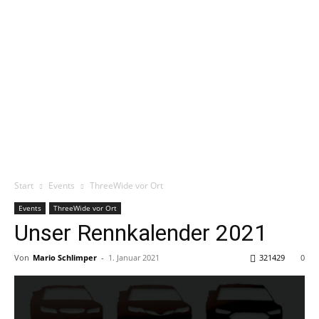
Start
Events
ThreeWide vor Ort
Events
ThreeWide vor Ort
Unser Rennkalender 2021
Von
Mario Schlimper
-
1. Januar 2021
321429
0