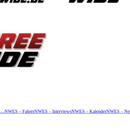
 …
NWES – Fahrer
NWES – Interviews
NWES – Kalender
NWES – Ne