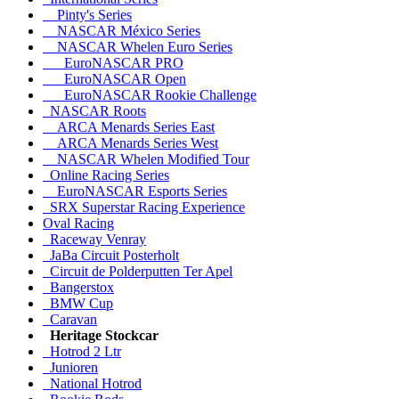
Pinty's Series
NASCAR México Series
NASCAR Whelen Euro Series
EuroNASCAR PRO
EuroNASCAR Open
EuroNASCAR Rookie Challenge
NASCAR Roots
ARCA Menards Series East
ARCA Menards Series West
NASCAR Whelen Modified Tour
Online Racing Series
EuroNASCAR Esports Series
SRX Superstar Racing Experience
Oval Racing
Raceway Venray
JaBa Circuit Posterholt
Circuit de Polderputten Ter Apel
Bangerstox
BMW Cup
Caravan
Heritage Stockcar
Hotrod 2 Ltr
Junioren
National Hotrod