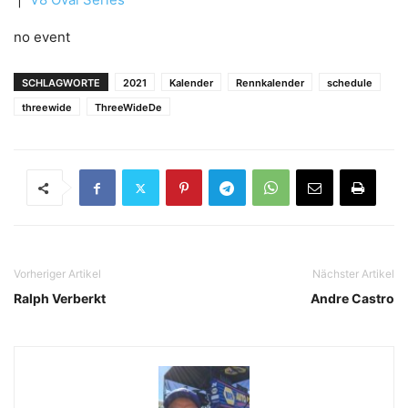
no event
SCHLAGWORTE
2021
Kalender
Rennkalender
schedule
threewide
ThreeWideDe
Vorheriger Artikel
Nächster Artikel
Ralph Verberkt
Andre Castro