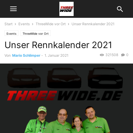
Start
Events
ThreeWide vor Ort
Unser Rennkalender 2021
Events
ThreeWide vor Ort
Unser Rennkalender 2021
321508
0
Von
Mario Schlimper
-
1. Januar 2021