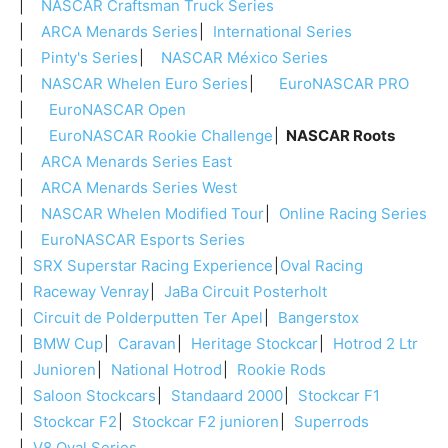
NASCAR Craftsman Truck Series
ARCA Menards Series
International Series
Pinty's Series
NASCAR México Series
NASCAR Whelen Euro Series
EuroNASCAR PRO
EuroNASCAR Open
EuroNASCAR Rookie Challenge
NASCAR Roots
ARCA Menards Series East
ARCA Menards Series West
NASCAR Whelen Modified Tour
Online Racing Series
EuroNASCAR Esports Series
SRX Superstar Racing Experience
Oval Racing
Raceway Venray
JaBa Circuit Posterholt
Circuit de Polderputten Ter Apel
Bangerstox
BMW Cup
Caravan
Heritage Stockcar
Hotrod 2 Ltr
Junioren
National Hotrod
Rookie Rods
Saloon Stockcars
Standaard 2000
Stockcar F1
Stockcar F2
Stockcar F2 junioren
Superrods
V8 Oval Series