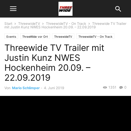
Start
ThreewideTV
ThreewideTV - On Track
Threewide TV Trailer
mit Justin Kunz NWES Hockenheim 20.09. – 22.09.2019
Events
ThreeWide vor Ort
ThreewideTV
ThreewideTV - On Track
Threewide TV Trailer mit
Justin Kunz NWES
Hockenheim 20.09. –
22.09.2019
1351
0
Von
Mario Schlimper
-
4. Juni 2019