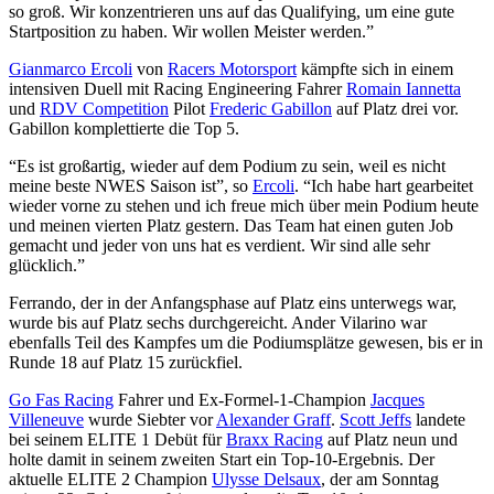
so groß. Wir konzentrieren uns auf das Qualifying, um eine gute
Startposition zu haben. Wir wollen Meister werden.”
Gianmarco Ercoli
von
Racers Motorsport
kämpfte sich in einem
intensiven Duell mit Racing Engineering Fahrer
Romain Iannetta
und
RDV Competition
Pilot
Frederic Gabillon
auf Platz drei vor.
Gabillon komplettierte die Top 5.
“Es ist großartig, wieder auf dem Podium zu sein, weil es nicht
meine beste NWES Saison ist”, so
Ercoli
. “Ich habe hart gearbeitet
wieder vorne zu stehen und ich freue mich über mein Podium heute
und meinen vierten Platz gestern. Das Team hat einen guten Job
gemacht und jeder von uns hat es verdient. Wir sind alle sehr
glücklich.”
Ferrando, der in der Anfangsphase auf Platz eins unterwegs war,
wurde bis auf Platz sechs durchgereicht. Ander Vilarino war
ebenfalls Teil des Kampfes um die Podiumsplätze gewesen, bis er in
Runde 18 auf Platz 15 zurückfiel.
Go Fas Racing
Fahrer und Ex-Formel-1-Champion
Jacques
Villeneuve
wurde Siebter vor
Alexander Graff
.
Scott Jeffs
landete
bei seinem ELITE 1 Debüt für
Braxx Racing
auf Platz neun und
holte damit in seinem zweiten Start ein Top-10-Ergebnis. Der
aktuelle ELITE 2 Champion
Ulysse Delsaux
, der am Sonntag