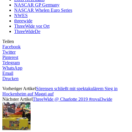
NASCAR GP Germany
NASCAR Whelen Euro Series
NWES
threewide
ThreeWide vor Ort
ThreeWideDe
Teilen
Facebook
Twitter
Pinterest
Telegram
WhatsApp
Email
Drucken
Vorheriger Artikel
Sörensen schließt mit spektakulärem Sieg in
Hockenheim auf Maggi auf
Nächster Artikel
ThreeWide @ Charlotte 2019 #roval3wide