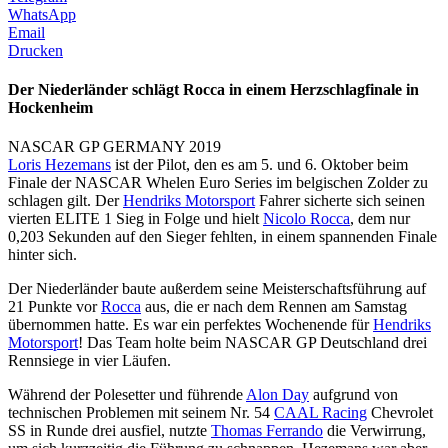
WhatsApp
Email
Drucken
Der Niederländer schlägt Rocca in einem Herzschlagfinale in
Hockenheim
NASCAR GP GERMANY 2019
Loris Hezemans
ist der Pilot, den es am 5. und 6. Oktober beim
Finale der NASCAR Whelen Euro Series im belgischen Zolder zu
schlagen gilt. Der
Hendriks Motorsport
Fahrer sicherte sich seinen
vierten ELITE 1 Sieg in Folge und hielt
Nicolo Rocca
, dem nur
0,203 Sekunden auf den Sieger fehlten, in einem spannenden Finale
hinter sich.
Der Niederländer baute außerdem seine Meisterschaftsführung auf
21 Punkte vor
Rocca
aus, die er nach dem Rennen am Samstag
übernommen hatte. Es war ein perfektes Wochenende für
Hendriks
Motorsport
! Das Team holte beim NASCAR GP Deutschland drei
Rennsiege in vier Läufen.
Während der Polesetter und führende
Alon Day
aufgrund von
technischen Problemen mit seinem Nr. 54
CAAL Racing
Chevrolet
SS in Runde drei ausfiel, nutzte
Thomas Ferrando
die Verwirrung,