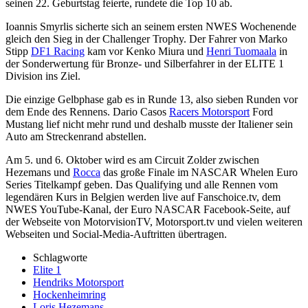
seinen 22. Geburtstag feierte, rundete die Top 10 ab.
Ioannis Smyrlis sicherte sich an seinem ersten NWES Wochenende
gleich den Sieg in der Challenger Trophy. Der Fahrer von Marko
Stipp
DF1 Racing
kam vor Kenko Miura und
Henri Tuomaala
in
der Sonderwertung für Bronze- und Silberfahrer in der ELITE 1
Division ins Ziel.
Die einzige Gelbphase gab es in Runde 13, also sieben Runden vor
dem Ende des Rennens. Dario Casos
Racers Motorsport
Ford
Mustang lief nicht mehr rund und deshalb musste der Italiener sein
Auto am Streckenrand abstellen.
Am 5. und 6. Oktober wird es am Circuit Zolder zwischen
Hezemans und
Rocca
das große Finale im NASCAR Whelen Euro
Series Titelkampf geben. Das Qualifying und alle Rennen vom
legendären Kurs in Belgien werden live auf Fanschoice.tv, dem
NWES YouTube-Kanal, der Euro NASCAR Facebook-Seite, auf
der Webseite von MotorvisionTV, Motorsport.tv und vielen weiteren
Webseiten und Social-Media-Auftritten übertragen.
Schlagworte
Elite 1
Hendriks Motorsport
Hockenheimring
Loris Hezemans