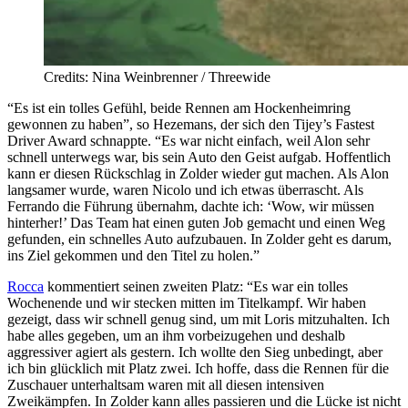
Credits: Nina Weinbrenner / Threewide
“Es ist ein tolles Gefühl, beide Rennen am Hockenheimring
gewonnen zu haben”, so Hezemans, der sich den Tijey’s Fastest
Driver Award schnappte. “Es war nicht einfach, weil Alon sehr
schnell unterwegs war, bis sein Auto den Geist aufgab. Hoffentlich
kann er diesen Rückschlag in Zolder wieder gut machen. Als Alon
langsamer wurde, waren Nicolo und ich etwas überrascht. Als
Ferrando die Führung übernahm, dachte ich: ‘Wow, wir müssen
hinterher!’ Das Team hat einen guten Job gemacht und einen Weg
gefunden, ein schnelles Auto aufzubauen. In Zolder geht es darum,
ins Ziel gekommen und den Titel zu holen.”
Rocca
kommentiert seinen zweiten Platz: “Es war ein tolles
Wochenende und wir stecken mitten im Titelkampf. Wir haben
gezeigt, dass wir schnell genug sind, um mit Loris mitzuhalten. Ich
habe alles gegeben, um an ihm vorbeizugehen und deshalb
aggressiver agiert als gestern. Ich wollte den Sieg unbedingt, aber
ich bin glücklich mit Platz zwei. Ich hoffe, dass die Rennen für die
Zuschauer unterhaltsam waren mit all diesen intensiven
Zweikämpfen. In Zolder kann alles passieren und die Lücke ist nicht