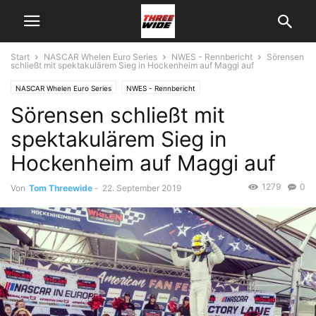
Start
NASCAR Whelen Euro Series
NWES - Rennbericht
Sörensen
schließt mit spektakulärem Sieg in Hockenheim auf Maggi auf
NASCAR Whelen Euro Series
NWES - Rennbericht
Sörensen schließt mit
spektakulärem Sieg in
Hockenheim auf Maggi auf
1279
0
Von
Tom Threewide
-
22. September 2019