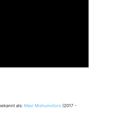
bekannt als:
Mavi Mishumotors
(2017 -