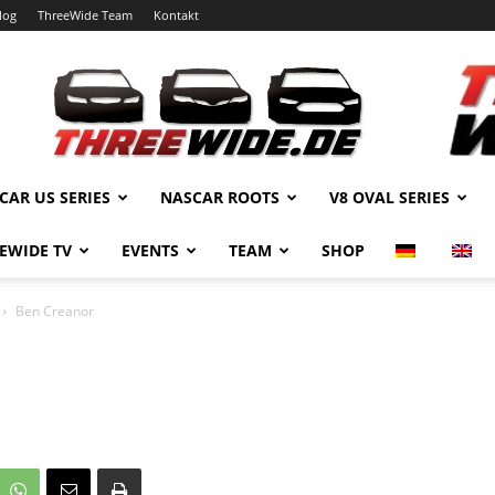
log
ThreeWide Team
Kontakt
CAR US SERIES
NASCAR ROOTS
V8 OVAL SERIES
EWIDE TV
EVENTS
TEAM
SHOP
Ben Creanor