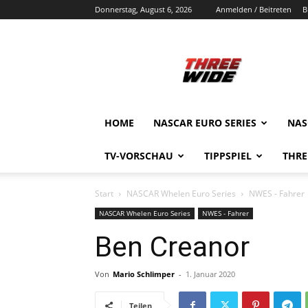
Donnerstag, August 6, 2026
Anmelden / Beitreten
B
ThreeWide.de
HOME
NASCAR EURO SERIES
NAS
TV-VORSCHAU
TIPPSPIEL
THRE
Start
NASCAR Whelen Euro Series
NWES - Fahrer
NASCAR Whelen Euro Series
NWES - Fahrer
Ben Creanor
Von
Mario Schlimper
-
1. Januar 2020
Teilen