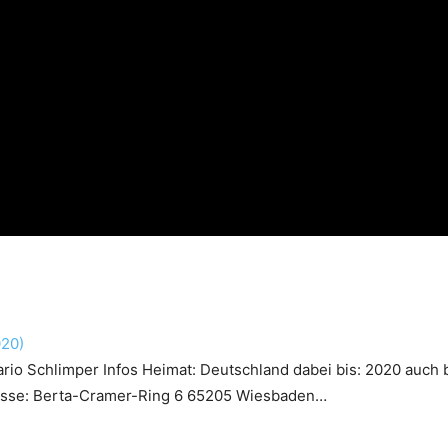
020)
ario Schlimper
Infos Heimat: Deutschland dabei bis: 2020 auch 
resse: Berta-Cramer-Ring 6 65205 Wiesbaden…