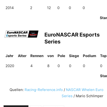
2014
2
12
0
0
0
Sta
EuroNASCAR Esports
Series
Jahr
Alter
Rennen
von
Pole
Siege
Podium
Top
2020
4
8
0
0
0
0
Sta
Quellen:
Racing-Reference.info
/
NASCAR Whelen Euro
Series
/ Mario Schlimper