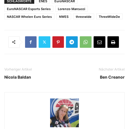
SCHLAGWORTE
ENES
EuroNASCAR
EuroNASCAR Esports Series
Lorenzo Marcucci
NASCAR Whelen Euro Series
NWES
threewide
ThreeWideDe
Vorheriger Artikel
Nächster Artikel
Nicola Baldan
Ben Creanor