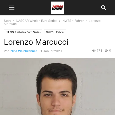
Start
NASCAR Whelen Euro Series
NWES - Fahrer
Lorenzo
Marcucci
NASCAR Whelen Euro Series
NWES - Fahrer
Lorenzo Marcucci
778
0
Von
Nina Weinbrenner
-
1. Januar 2020