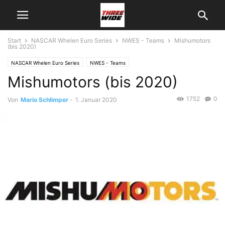
Start
NASCAR Whelen Euro Series
NWES - Teams
Mishumotors
(bis 2020)
NASCAR Whelen Euro Series
NWES - Teams
Mishumotors (bis 2020)
1752
0
Von
Mario Schlimper
-
1. Januar 2020