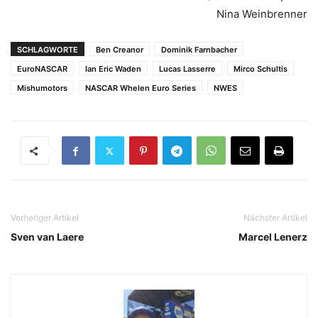
Nina Weinbrenner
SCHLAGWORTE
Ben Creanor
Dominik Farnbacher
EuroNASCAR
Ian Eric Waden
Lucas Lasserre
Mirco Schultis
Mishumotors
NASCAR Whelen Euro Series
NWES
Vorheriger Artikel
Nächster Artikel
Sven van Laere
Marcel Lenerz