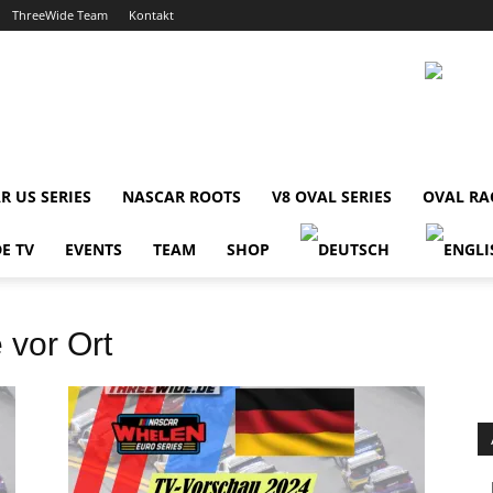
ThreeWide Team
Kontakt
R US SERIES
NASCAR ROOTS
V8 OVAL SERIES
OVAL RA
E TV
EVENTS
TEAM
SHOP
 vor Ort