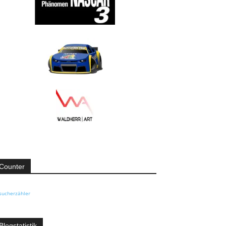
Counter
sucherzähler
Blogstatistik