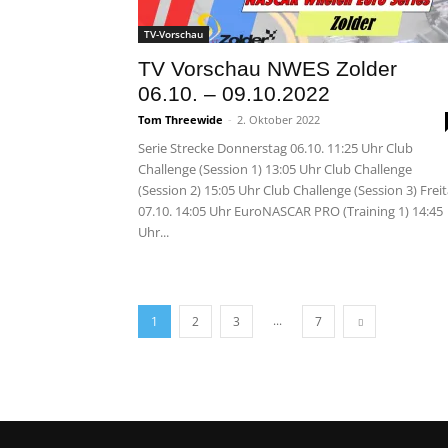
TV-Vorschau
TV Vorschau NWES Zolder
06.10. – 09.10.2022
Tom Threewide
-
2. Oktober 2022
Serie Strecke Donnerstag 06.10. 11:25 Uhr Club
Challenge (Session 1) 13:05 Uhr Club Challenge
(Session 2) 15:05 Uhr Club Challenge (Session 3) Frei
07.10. 14:05 Uhr EuroNASCAR PRO (Training 1) 14:45
Uhr...
...
1
2
3
7