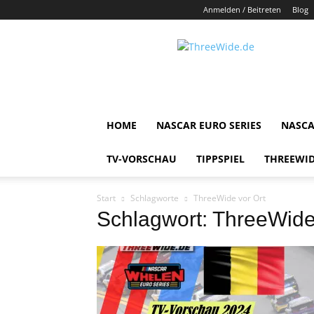
Anmelden / Beitreten
Blog
ThreeWide.de
HOME
NASCAR EURO SERIES
NASCA
TV-VORSCHAU
TIPPSPIEL
THREEWID
Start
Schlagworte
ThreeWide vor Ort
Schlagwort: ThreeWide