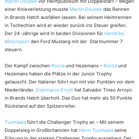
Martin Doubek
vor Heimpublikum mit Doppelstart – Wegen
einer Knieverletzung musste
Martin Doubek
das Rennen
in Brands Hatch ausfallen lassen. Bei seinem Heimrennen
in Tschechien wird er wieder zurück ins Steuer greifen.
Der 24-Jährige wird in beiden Divisionen für
Hendriks
Motorsport
den Ford Mustang mit der Startnummer 7
steuern.
Der Kampf zwischen
Rocca
und Hezemans –
Rocca
und
Hezemans haben die Plätze in der Junior Trophy
getauscht. Der Italiener führt nun mit vier Punkten vor dem
Niederländer.
Gianmarco Ercoli
hat Salvador Tineo Arroyo
in Brands Hatch überholt. Das Duo hat mehr als 50 Punkte
Rückstand auf den Spitzenreiter.
Tuomaala
führt die Challenger Trophy an – Mit seinem
Doppelsieg in Großbritannien hat
Henri Tuomaala
seine
Führung in der starken Challenger Trophy ausgebaut. Der