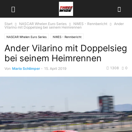
Start
NASCAR Whelen Euro Series
NWES - Rennbericht
Ander
Vilarino mit Doppelsieg bei seinem Heimrennen
NASCAR Whelen Euro Series
NWES - Rennbericht
Ander Vilarino mit Doppelsieg
bei seinem Heimrennen
1308
0
Von
Mario Schlimper
-
15. April 2019