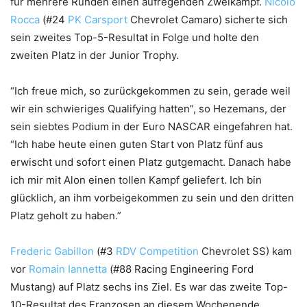
für mehrere Runden einen aufregenden Zweikampf.
Nicolo
Rocca
(#24
PK Carsport
Chevrolet Camaro) sicherte sich
sein zweites Top-5-Resultat in Folge und holte den
zweiten Platz in der Junior Trophy.
“Ich freue mich, so zurückgekommen zu sein, gerade weil
wir ein schwieriges Qualifying hatten”, so Hezemans, der
sein siebtes Podium in der Euro NASCAR eingefahren hat.
“Ich habe heute einen guten Start von Platz fünf aus
erwischt und sofort einen Platz gutgemacht. Danach habe
ich mir mit Alon einen tollen Kampf geliefert. Ich bin
glücklich, an ihm vorbeigekommen zu sein und den dritten
Platz geholt zu haben.”
Frederic Gabillon
(#3
RDV Competition
Chevrolet SS) kam
vor
Romain Iannetta
(#88 Racing Engineering Ford
Mustang) auf Platz sechs ins Ziel. Es war das zweite Top-
10-Resultat des Franzosen an diesem Wochenende.