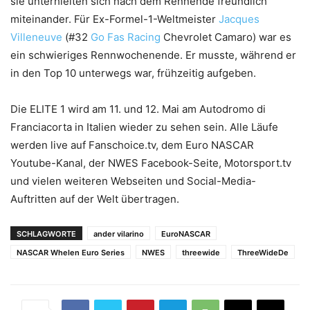
sie unterhielten sich nach dem Rennende freundlich
miteinander. Für Ex-Formel-1-Weltmeister
Jacques
Villeneuve
(#32
Go Fas Racing
Chevrolet Camaro) war es
ein schwieriges Rennwochenende. Er musste, während er
in den Top 10 unterwegs war, frühzeitig aufgeben.
Die ELITE 1 wird am 11. und 12. Mai am Autodromo di
Franciacorta in Italien wieder zu sehen sein. Alle Läufe
werden live auf Fanschoice.tv, dem Euro NASCAR
Youtube-Kanal, der NWES Facebook-Seite, Motorsport.tv
und vielen weiteren Webseiten und Social-Media-
Auftritten auf der Welt übertragen.
SCHLAGWORTE
ander vilarino
EuroNASCAR
NASCAR Whelen Euro Series
NWES
threewide
ThreeWideDe